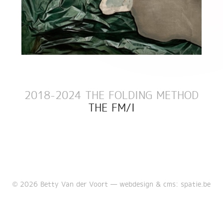
2018-2024 THE FOLDING METHOD
THE FM/I
© 2026 Betty Van der Voort —
webdesign & cms: spatie.be