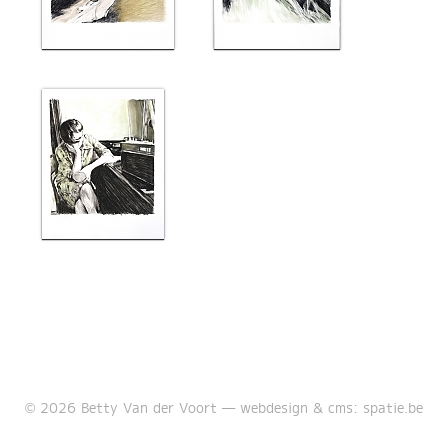
© 2026 Betty Van der Voort —
webdesign & cms: spatie.be